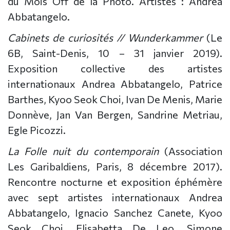
du Mois Off de la Photo. Artistes : Andrea
Abbatangelo.
Cabinets de curiosités // Wunderkammer
(Le
6B, Saint-Denis, 10 – 31 janvier 2019).
Exposition collective des artistes
internationaux Andrea Abbatangelo, Patrice
Barthes, Kyoo Seok Choi, Ivan De Menis, Marie
Donnève, Jan Van Bergen, Sandrine Metriau,
Egle Picozzi.
La Folle nuit du contemporain
(Association
Les Garibaldiens, Paris, 8 décembre 2017).
Rencontre nocturne et exposition éphémère
avec sept artistes internationaux Andrea
Abbatangelo, Ignacio Sanchez Canete, Kyoo
Seok Choi, Elisabetta De Leo, Simone