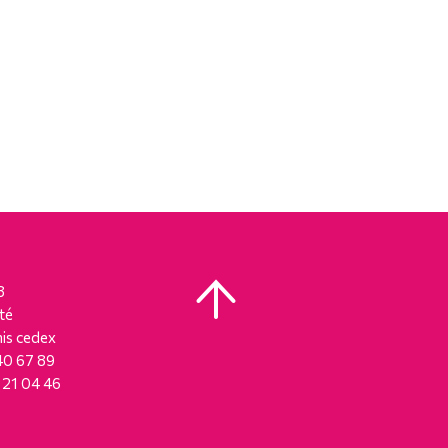
8
té
is cedex
 40 67 89
8 21 04 46