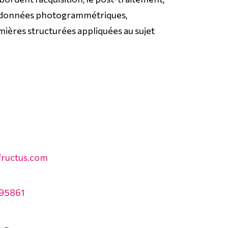
des données photogrammétriques,
ières structurées appliquées au sujet
fructus.com
395861