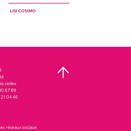
LISI COSIMO
8
té
is cedex
 40 67 89
8 21 04 46
les réseaux sociaux