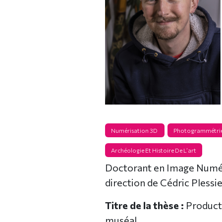
Numérisation 3D
Photogrammétri
Archéologie Et Histoire De L’art
Doctorant en Image Numéri
direction de Cédric Plessie
Titre de la thèse :
Producti
muséal.