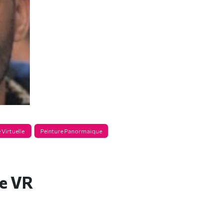
 Virtuelle
Peinture Panormaique
e VR