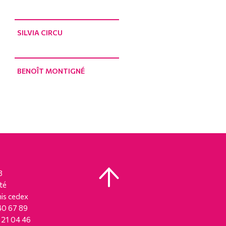
SILVIA CIRCU
BENOÎT MONTIGNÉ
8
té
is cedex
 40 67 89
8 21 04 46