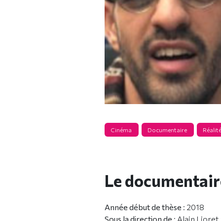
Cinéma
Documentaire
Réalité
Le documentair
Année début de thèse
: 2018
Sous la direction de
: Alain Lioret