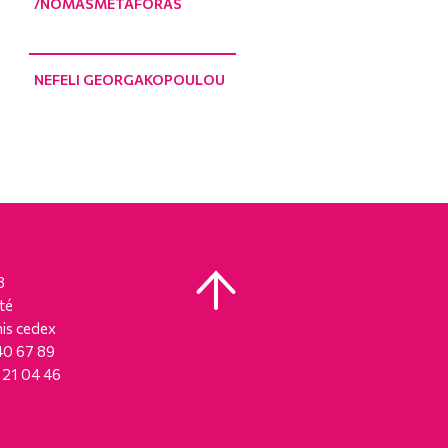
/NOMASMETAFORAS
NEFELI GEORGAKOPOULOU
8
té
is cedex
 40 67 89
8 21 04 46