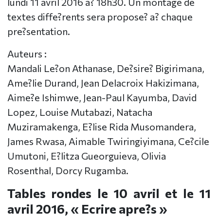
lundi 11 avril 2016 a? 18h30. Un montage de
textes diffe?rents sera propose? a? chaque
pre?sentation.
Auteurs :
Mandali Le?on Athanase, De?sire? Bigirimana,
Ame?lie Durand, Jean Delacroix Hakizimana,
Aime?e Ishimwe, Jean-Paul Kayumba, David
Lopez, Louise Mutabazi, Natacha
Muziramakenga, E?lise Rida Musomandera,
James Rwasa, Aimable Twiringiyimana, Ce?cile
Umutoni, E?litza Gueorguieva, Olivia
Rosenthal, Dorcy Rugamba.
Tables rondes le 10 avril et le 11
avril 2016, « Ecrire apre?s »